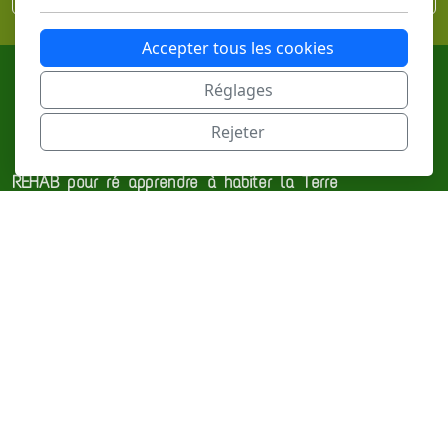
Accepter tous les cookies
Réglages
Rejeter
REHAB pour ré apprendre à habiter la Terre
10 rue de l'île Mabon
44000 Nantes
France
Menu principal
Accueil
A propos de REHAB
Nos actualités
Lexique & biblio
Contactez-nous