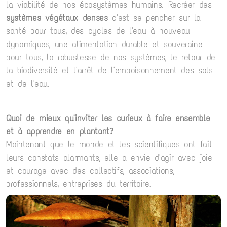
la viabilité de nos écosystèmes humains. Recréer des
systèmes végétaux denses
c'est se pencher sur la
santé pour tous, des cycles de l'eau à nouveau
dynamiques, une alimentation durable et souveraine
pour tous, la robustesse de nos systèmes, le retour de
la biodiversité et l'arrêt de l'empoisonnement des sols
et de l'eau.
Quoi de mieux qu'inviter les curieux à faire ensemble
et à apprendre en plantant?
Maintenant que le monde et les scientifiques ont fait
leurs constats alarmants, elle a envie d'agir avec joie
et courage avec des collectifs, associations,
professionnels, entreprises du territoire.