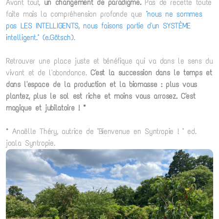
Avant tout,
un changement de paradigme.
Pas de recette toute
faite mais la compréhension profonde que
"nous ne sommes
pas LES INTELLIGENTS, nous faisons partie d'un SYSTÈME
intelligent." (e.Götsch)
.
Retrouver une place juste et bénéfique qui va dans le sens du
vivant et de l'abondance.
C'est la succession dans le temps et
dans l'espace de la production et la biomasse : plus vous
plantez, plus le sol est riche et moins vous arrosez. C'est
magique et jubilatoire ! *
* Anaëlle Théry, autrice de "Bienvenue en Syntropie ! " ed.
joala Syntropie.